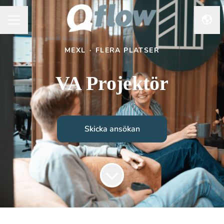
Byt 
Karriärmeny
MEXL
·
FLERA PLATSER
VA Projektör
Skicka ansökan